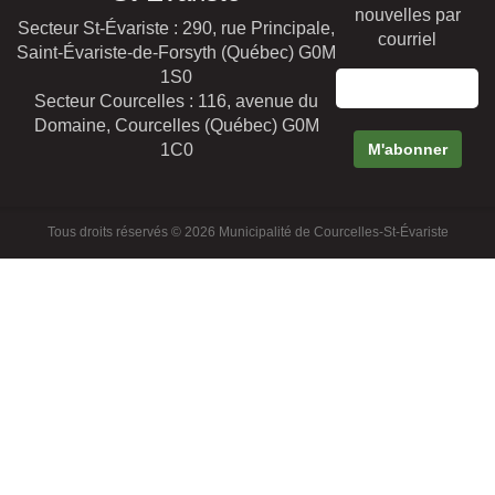
nouvelles par
Secteur St-Évariste : 290, rue Principale,
courriel
Saint-Évariste-de-Forsyth (Québec) G0M
1S0
Secteur Courcelles : 116, avenue du
Domaine, Courcelles (Québec) G0M
1C0
Tous droits réservés © 2026 Municipalité de Courcelles-St-Évariste