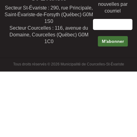
nouvelles par
Secteur St-Évariste : 290, rue Principale,
courriel
Saint-Évariste-de-Forsyth (Québec) G0M
1S0
Secteur Courcelles : 116, avenue du
Domaine, Courcelles (Québec) G0M
1C0
Tous droits réservés © 2026 Municipalité de Courcelles-St-Évariste