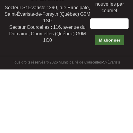
nouvelles par
Secteur St-Évariste : 290, rue Principale,
courriel
Saint-Évariste-de-Forsyth (Québec) G0M
1S0
Secteur Courcelles : 116, avenue du
Domaine, Courcelles (Québec) G0M
1C0
Tous droits réservés © 2026 Municipalité de Courcelles-St-Évariste