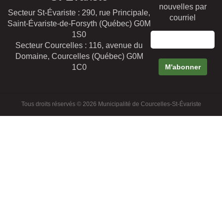
nouvelles par
Secteur St-Évariste : 290, rue Principale,
courriel
Saint-Évariste-de-Forsyth (Québec) G0M
1S0
Secteur Courcelles : 116, avenue du
Domaine, Courcelles (Québec) G0M
1C0
Tous droits réservés © 2026 Municipalité de Courcelles-St-Évariste