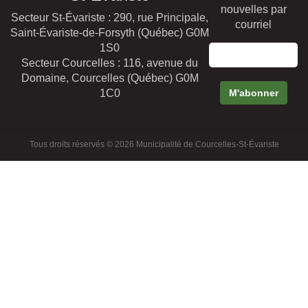
nouvelles par
Secteur St-Évariste : 290, rue Principale,
courriel
Saint-Évariste-de-Forsyth (Québec) G0M
1S0
Secteur Courcelles : 116, avenue du
Domaine, Courcelles (Québec) G0M
1C0
Tous droits réservés © 2026 Municipalité de Courcelles-St-Évariste