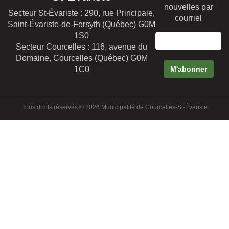
nouvelles par
Secteur St-Évariste : 290, rue Principale,
courriel
Saint-Évariste-de-Forsyth (Québec) G0M
1S0
Secteur Courcelles : 116, avenue du
Domaine, Courcelles (Québec) G0M
1C0
Tous droits réservés © 2026 Municipalité de Courcelles-St-Évariste