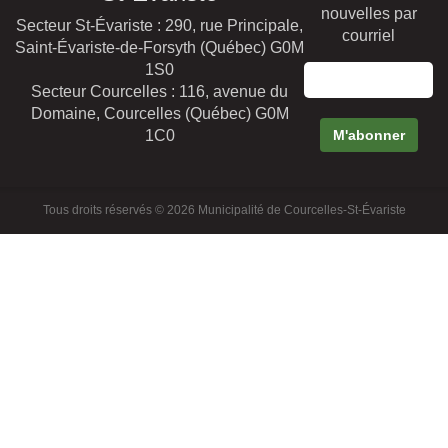
nouvelles par
Secteur St-Évariste : 290, rue Principale,
courriel
Saint-Évariste-de-Forsyth (Québec) G0M
1S0
Secteur Courcelles : 116, avenue du
Domaine, Courcelles (Québec) G0M
1C0
Tous droits réservés © 2026 Municipalité de Courcelles-St-Évariste