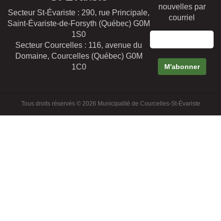
nouvelles par
Secteur St-Évariste : 290, rue Principale,
courriel
Saint-Évariste-de-Forsyth (Québec) G0M
1S0
Secteur Courcelles : 116, avenue du
Domaine, Courcelles (Québec) G0M
1C0
Tous droits réservés © 2026 Municipalité de Courcelles-St-Évariste