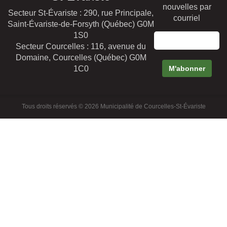
nouvelles par
Secteur St-Évariste : 290, rue Principale,
courriel
Saint-Évariste-de-Forsyth (Québec) G0M
1S0
Secteur Courcelles : 116, avenue du
Domaine, Courcelles (Québec) G0M
1C0
Tous droits réservés © 2026 Municipalité de Courcelles-St-Évariste