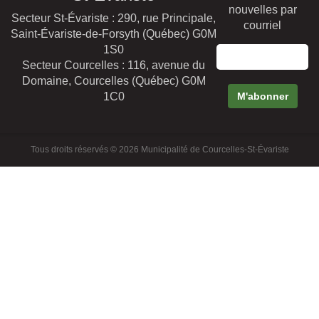
nouvelles par
Secteur St-Évariste : 290, rue Principale,
courriel
Saint-Évariste-de-Forsyth (Québec) G0M
1S0
Secteur Courcelles : 116, avenue du
Domaine, Courcelles (Québec) G0M
1C0
Tous droits réservés © 2026 Municipalité de Courcelles-St-Évariste