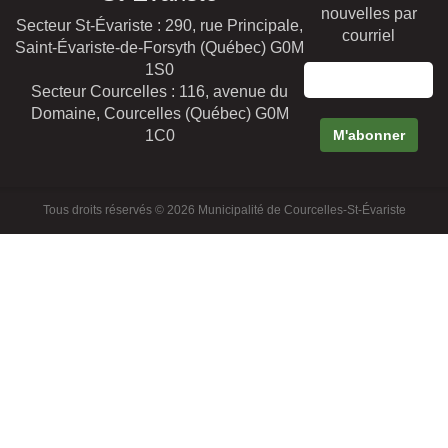
nouvelles par
Secteur St-Évariste : 290, rue Principale,
courriel
Saint-Évariste-de-Forsyth (Québec) G0M
1S0
Secteur Courcelles : 116, avenue du
Domaine, Courcelles (Québec) G0M
1C0
Tous droits réservés © 2026 Municipalité de Courcelles-St-Évariste