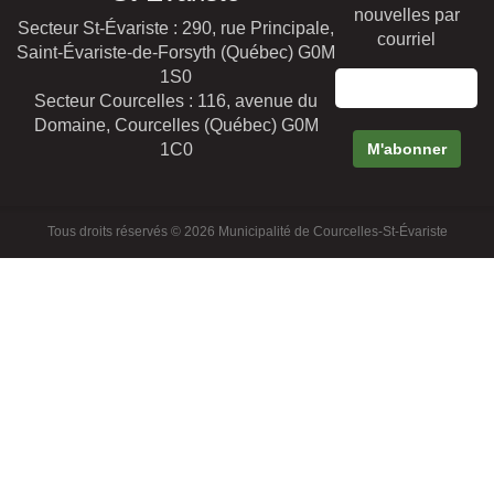
nouvelles par
Secteur St-Évariste : 290, rue Principale,
courriel
Saint-Évariste-de-Forsyth (Québec) G0M
1S0
Secteur Courcelles : 116, avenue du
Domaine, Courcelles (Québec) G0M
1C0
Tous droits réservés © 2026 Municipalité de Courcelles-St-Évariste