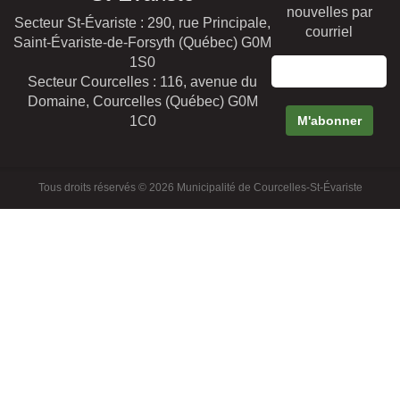
nouvelles par
Secteur St-Évariste : 290, rue Principale,
courriel
Saint-Évariste-de-Forsyth (Québec) G0M
1S0
Secteur Courcelles : 116, avenue du
Domaine, Courcelles (Québec) G0M
1C0
Tous droits réservés © 2026 Municipalité de Courcelles-St-Évariste