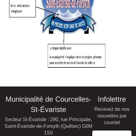
Municipalité de Courcelles-
Infolettre
St-Évariste
Recevez de nos
nouvelles par
Secteur St-Évariste : 290, rue Principale,
courriel
Saint-Évariste-de-Forsyth (Québec) G0M
1S0