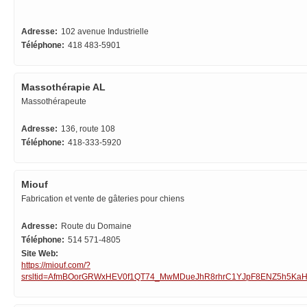
Adresse:
102 avenue Industrielle
Téléphone:
418 483-5901
Massothérapie AL
Massothérapeute
Adresse:
136, route 108
Téléphone:
418-333-5920
Miouf
Fabrication et vente de gâteries pour chiens
Adresse:
Route du Domaine
Téléphone:
514 571-4805
Site Web:
https://miouf.com/?
srsltid=AfmBOorGRWxHEV0f1QT74_MwMDueJhR8rhrC1YJpF8ENZ5h5Ka