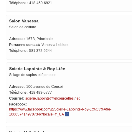
Téléphone:
418-459-6921
Salon Vanessa
Salon de coiffure
Adresse:
167B, Principale
Personne contact:
Vanessa Leblond
Téléphone:
581 372-9244
Scierie Lapointe & Roy Ltée
Sciage de sapins et épinettes
Adresse:
100 avenue du Conseil
Téléphone:
418 483-5777
Courriel:
scierie.lapointe@telcourcelles.net
Facebook:
https://www.facebook.com/p/Scierie-Lapointe-Roy-Lt%C3%A9e-
100057414970734/?locale=fr_CA