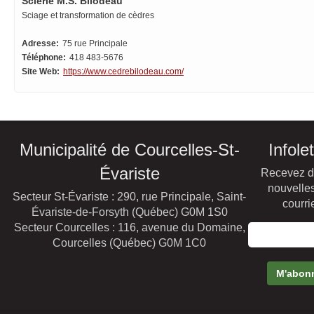
Scierie M.S. Bilodeau
Sciage et transformation de cèdres
Adresse:
75 rue Principale
Téléphone:
418 483-5676
Site Web:
https://www.cedrebilodeau.com/
Municipalité de Courcelles-St-
Infole
Évariste
Recevez d
nouvelles
Secteur St-Évariste : 290, rue Principale, Saint-
courri
Évariste-de-Forsyth (Québec) G0M 1S0
Secteur Courcelles : 116, avenue du Domaine,
Courcelles (Québec) G0M 1C0