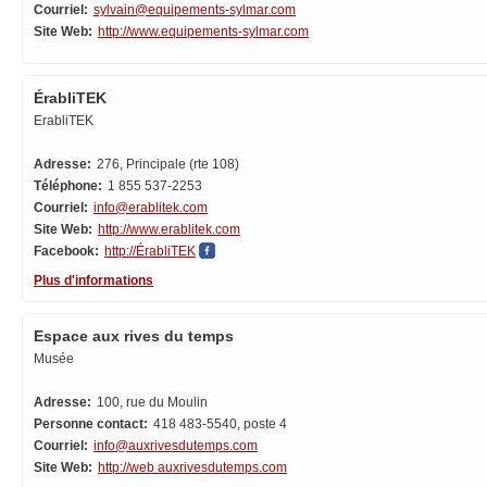
Courriel:
sylvain@equipements-sylmar.com
Site Web:
http://www.equipements-sylmar.com
ÉrabliTEK
ErabliTEK
Adresse:
276, Principale (rte 108)
Téléphone:
1 855 537-2253
Courriel:
info@erablitek.com
Site Web:
http://www.erablitek.com
Facebook:
http://ÉrabliTEK
Plus d'informations
Espace aux rives du temps
Musée
Adresse:
100, rue du Moulin
Personne contact:
418 483-5540, poste 4
Courriel:
info@auxrivesdutemps.com
Site Web:
http://web auxrivesdutemps.com