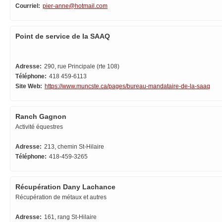
Courriel:
pier-anne@hotmail.com
Point de service de la SAAQ
Adresse:
290, rue Principale (rte 108)
Téléphone:
418 459-6113
Site Web:
https://www.muncste.ca/pages/bureau-mandataire-de-la-saaq
Ranch Gagnon
Activité équestres
Adresse:
213, chemin St-Hilaire
Téléphone:
418-459-3265
Récupération Dany Lachance
Récupération de métaux et autres
Adresse:
161, rang St-Hilaire